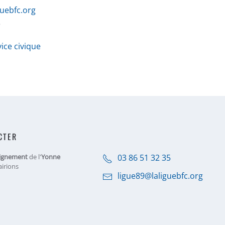
uebfc.org
5
vice civique
CTER
ignement
de l'
Yonne
03 86 51 32 35
airions
ligue89@laliguebfc.org