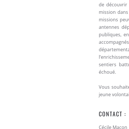
de découvrir 
mission dans 
missions peuv
antennes dép
publiques, en
accompagnés 
département
l’enrichissem
sentiers bat
échoué.
Vous souhaite
jeune volonta
CONTACT :
Cécile Macon